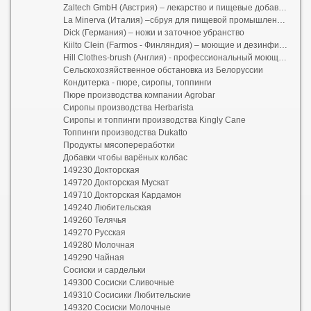
Zaltech GmbH (Австрия) – лекарство и пищевые добавки для мясоперерабатывающей промышленности,
La Minerva (Италия) –сбруя для пищевой промышленности
Dick (Германия) – ножи и заточное убранство
Kiilto Clein (Farmos - Финляндия) – моющие и дезинфицирующие имущество
Hill Clothes-brush (Англия) - профессиональный моющий арматура
Сельскохозяйственное обстановка из Белоруссии
Кондитерка - пюре, сиропы, топпинги
Пюре производства компании Agrobar
Сиропы производства Herbarista
Сиропы и топпинги производства Kingly Cane
Топпинги производства Dukatto
Продукты мясопереработки
Добавки чтобы варёных колбас
149230 Докторская
149720 Докторская Мускат
149710 Докторская Кардамон
149240 Любительская
149260 Телячья
149270 Русская
149280 Молочная
149290 Чайная
Cосиски и сардельки
149300 Сосиски Сливочные
149310 Сосисики Любительские
149320 Сосиски Молочные