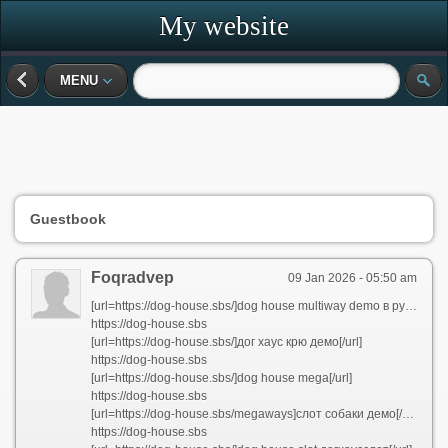
My website
MENU
Guestbook
Foqradvep
09 Jan 2026 - 05:50 am
[url=https://dog-house.sbs/]dog house multiway demo в рублях[/url]
https://dog-house.sbs
[url=https://dog-house.sbs/]дог хаус крю демо[/url]
https://dog-house.sbs
[url=https://dog-house.sbs/]dog house mega[/url]
https://dog-house.sbs
[url=https://dog-house.sbs/megaways]слот собаки демо[/url]
https://dog-house.sbs