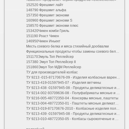
152520 Фрешмит лайт
148790 Фрешмит альфа
157350 Фрешмит экономи
160960 Фрешмит экономи S
158570 Фрешмит экономи плюс
153420Чикен комби Гриль
151190 Роаст Чикен
146950Чикен Иньект
Месть соевого белка и мяса стихийный дообвалки
Функциональные продукты чтобы замены соевого белка и МДМ
151170Эмуль Топ Реплейсер
157380 Эмул Топ Реплейсер II
151860Эмул Топ МДМ Реплейсер
ТУ для производителей колбас
ТУ 9213 -015-87170676-09 - Изделия колбасные вареные
ТУ 9213-419-01597945-07 - Изделия ветчины
ТУ 9213-438 -01597945-08 - Продукты деликатесные из говядины, свинины, баранины и оленины
ТУ 9214-002-93709636-08 - Полуфабрикаты мясные и мясосодержащие кусковые, рубленные
ТУ 9216-005-48772350-04 - Консервы мясные, паштеты
ТУ 9213-004-48772350-01 - Паштеты мясные деликатесные
ТУ 9213-019-87170676-2010 - Колбасные изделия полукопченые и варено-копченые
ТУ 9213-439 -01597945-08 - Продукты деликатесные из мяса птицы
ТУ 9213-010-48772350-05 - Колбасы сырокопченые и сыровяленые