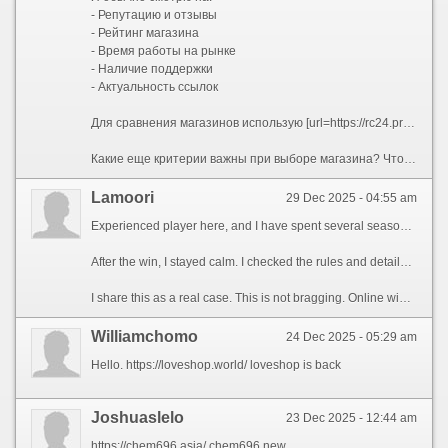
- Репутацию и отзывы
- Рейтинг магазина
- Время работы на рынке
- Наличие поддержки
- Актуальность ссылок
Для сравнения магазинов использую [url=https://rc24.pro]rc24.pro[/url] - там есть рейтинг магазинов с подробной информацией о каждом. Можно посмотреть статус работы, описание, категории товаров. Это помогает сделать правильный выбор и не нарваться на мошенников.
Какие еще критерии важны при выборе магазина? Что посоветуете новичкам?
Lamoori
29 Dec 2025 - 04:55 am
Experienced player here, and I have spent several seasons in online casinos. I learned discipline through profits and setbacks. Patience became my core rule. Fast money rarely last. Practice always counts. Recently I had a strong session while playing online. I used my standard approach. Stake sizes stayed reasonable. The total started climbing. It felt deserved. Chance was only a minor part here [url=https://lalabetlogin.com/]lalabetlogin.com[/url].
After the win, I stayed calm. I checked the rules and details. The withdrawal process was clean. Funds arrived on time. That result confirmed my approach. Control once again paid off.
I share this as a real case. This is not bragging. Online wins are real. They require patience. Smart play beats impulse. Long-term thinking brings results.
Williamchomo
24 Dec 2025 - 05:29 am
Hello. https://loveshop.world/ loveshop is back
Joshuaslelo
23 Dec 2025 - 12:44 am
https://chem696.asia/ chem696 new