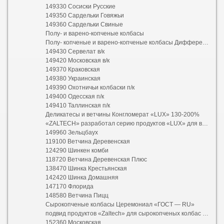
149330 Сосиски Русские
149350 Сардельки Говяжьи
149360 Сардельки Свиные
Полу- и варено-копченые колбасы
Полу- копченые и варено-копченые колбасы Дифференциация «ГОСТ-RU»
149430 Сервелат в/к
149420 Московская в/к
149370 Краковская
149380 Украинская
149390 Охотничьи колбаски п/к
149400 Одесская п/к
149410 Таллинская п/к
Деликатесы и ветчины Конгломерат «LUX» 130-200%
«ZALTECH» разработал серию продуктов «LUX» для ветчин
149960 Зельцбаух
119100 Ветчина Деревенская
124290 Шинкен комби
118720 Ветчина Деревенская Плюс
138470 Шинка Крестьянская
142420 Шинка Домашняя
147170 Флорида
148580 Ветчина Пицц
Сырокопченые колбасы Церемониал «ГОСТ — RU»
подвид продуктов «Zaltech» для сырокопченых колбас ГОСТ
152360 Московская