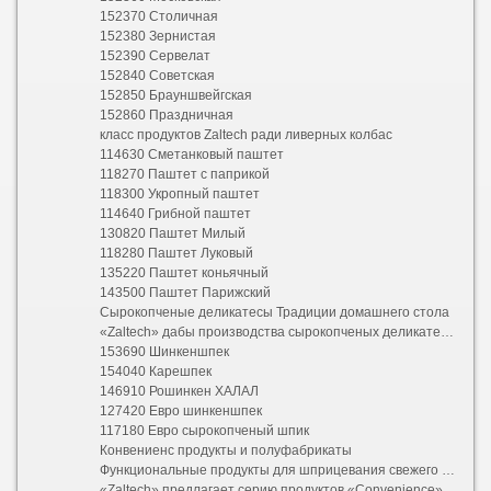
152370 Столичная
152380 Зернистая
152390 Сервелат
152840 Советская
152850 Брауншвейгская
152860 Праздничная
класс продуктов Zaltech ради ливерных колбас
114630 Сметанковый паштет
118270 Паштет с паприкой
118300 Укропный паштет
114640 Грибной паштет
130820 Паштет Милый
118280 Паштет Луковый
135220 Паштет коньячный
143500 Паштет Парижский
Сырокопченые деликатесы Традиции домашнего стола
«Zaltech» дабы производства сырокопченых деликатесов
153690 Шинкеншпек
154040 Карешпек
146910 Рошинкен ХАЛАЛ
127420 Евро шинкеншпек
117180 Евро сырокопченый шпик
Конвениенс продукты и полуфабрикаты
Функциональные продукты для шприцевания свежего мяса
«Zaltech» предлагает серию продуктов «Convenience»