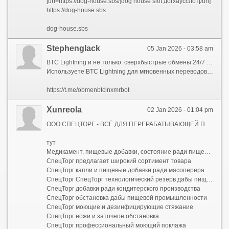
[url=https://dog-house.sbs/]dog house slot догхаусслот[/url]
https://dog-house.sbs
dog-house.sbs
Stephenglack
05 Jan 2026 - 03:58 am
BTC Lightning и не только: сверхбыстрые обмены 24/7 @exchangetopbtc_bot
Используете BTC Lightning для мгновенных переводов? Наш бот в Telegram поддерживает Lightning Network! Меняйте BTC (Lightning/Classic), ETH, LTC, XMR, DASH, USDT на рубли, USD, EUR со скоростью 15-20 минут. Полностью автоматический процесс, никакой AML/KYC верификации. P2P-переводы на карты всех банков РФ. Конкурентные курсы, полная прозрачность сумм. Надежность и конфиденциальность круглосуточно. Откройте для себя обмен на скорости света – начните с бота прямо сейчас!
https://t.me/obmenbtclnxmrbot
Xunreola
02 Jan 2026 - 01:04 pm
ООО СПЕЦТОРГ - ВСЁ ДЛЯ ПЕРЕРАБАТЫВАЮЩЕЙ ПРОМЫШЛЕННОСТИ
тут
Медикамент, пищевые добавки, состояние ради пищевой промышленности
СпецТорг предлагает широкий сортимент товара
СпецТорг капли и пищевые добавки ради мясоперерабатывающей промышленности
СпецТорг СпецТорг технологический резерв дабы пищевой промышленности
СпецТорг добавки ради кондитерского производства
СпецТорг обстановка дабы пищевой промышленности
СпецТорг моющие и дезинфицирующие стяжание
СпецТорг ножи и заточное обстановка
СпецТорг профессиональный моющий поклажа