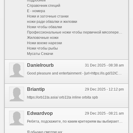
подробней
Справочник специй
Е - номера
Ножи и заточные станки
ножи ради обвалки и жиловки
Ножи чтобы обвалки
Профессиональные ножи чтобы первичной мясопереработки
Жиловочные ножи
Ножи воеже нарезки
Ножи чтобы рыбы
Мусаты Секачи
Danielrourb
31 Dec 2025 - 08:38 am
Good pleasure and entertainment - [url=https://is.gd/32lCDu]waiting for you right now...;)[/url]
Briantip
29 Dec 2025 - 12:12 pm
https://orb11ta.asia/ orb11ta inline orbita spb
Edwardvop
29 Dec 2025 - 08:21 am
Ребята, подскажите, по каким критериям вы выбираете даркнет магазины? Что для вас важно при выборе?
Я обычно смотрю на: